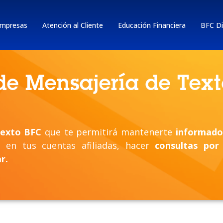
mpresas
Atención al Cliente
Educación Financiera
BFC Di
 de Mensajería de Text
texto BFC
que te permitirá mantenerte
informado
en tus cuentas afiliadas, hacer
consultas por
r.