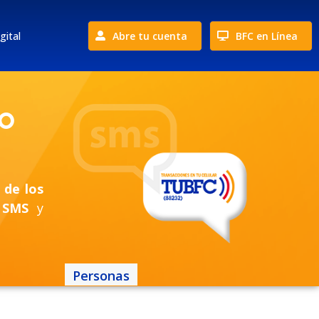
gital
Abre tu cuenta
BFC en Línea
o
 de los
 SMS
y
Personas