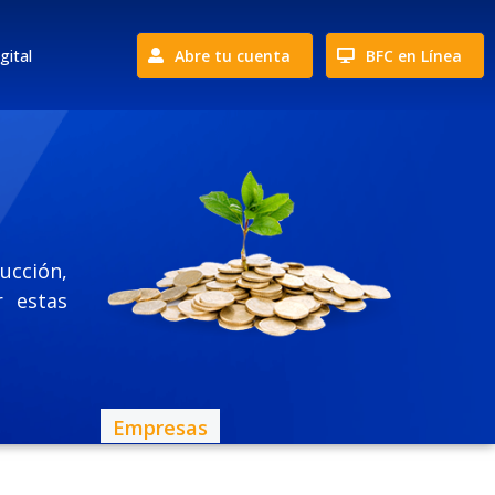
gital
Abre tu cuenta
BFC en Línea
cción,
 estas
Empresas