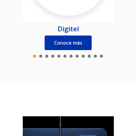
Digitel
Conoce más
1
2
3
4
5
6
7
8
0
1
2