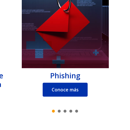
e
Phishing
a
Conoce más
1
2
3
4