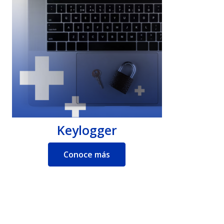
Keylogger
Conoce más
5