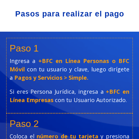
Pasos para realizar el pago
Paso 1
Ingresa a
+BFC en Línea Personas o BFC
Móvil
con tu usuario y clave, luego dirígete
a
Pagos y Servicios > Simple.
Si eres Persona Jurídica, ingresa a
+BFC en
Línea Empresas
con tu Usuario Autorizado.
Paso 2
Coloca el
número de tu tarjeta
y presiona