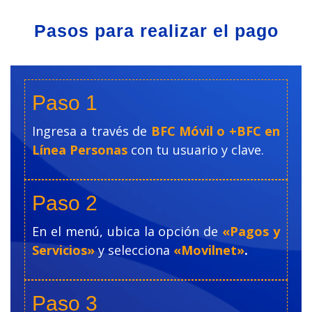
Pasos para realizar el pago
Paso 1
Ingresa a través de
BFC Móvil o +BFC en
Línea Personas
con tu usuario y clave.
Paso 2
En el menú, ubica la opción de
«Pagos y
Servicios»
y selecciona
«Movilnet»
.
Paso 3