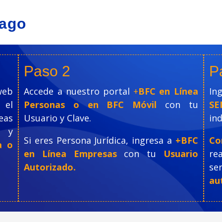
pago
Paso 2
P
eb
Accede a nuestro portal
+
BFC en Línea
In
 el
Personas o en BFC Móvil
con tu
SE
eas
Usuario y Clave.
ind
y
Si eres Persona Jurídica, ingresa a
+BFC
Co
a o
en Línea Empresas
con tu
Usuario
rea
Autorizado.
se
au