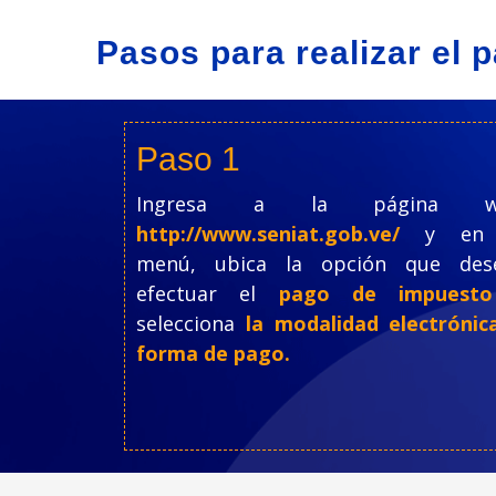
Pasos para realizar el 
Paso 1
Ingresa a la página w
http://www.seniat.gob.ve/
y en
menú, ubica la opción que des
efectuar el
pago de impuesto
selecciona
la modalidad electrónic
forma de pago.