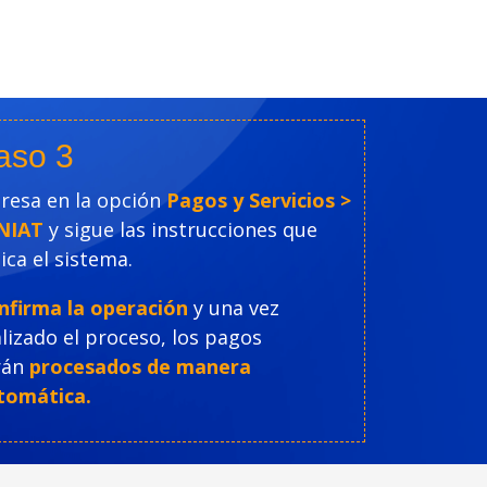
aso 3
gresa en la opción
Pagos y Servicios >
NIAT
y sigue las instrucciones que
ica el sistema.
nfirma la operación
y una vez
lizado el proceso, los pagos
rán
procesados de manera
tomática.