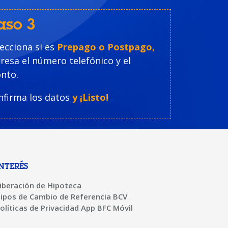
aso 3
ecciona si es
Prepago o Postpago,
resa el número telefónico y el
nto.
nfirma los datos
y ¡Listo!
INTERÉS
iberación de Hipoteca
ipos de Cambio de Referencia BCV
olíticas de Privacidad App BFC Móvil