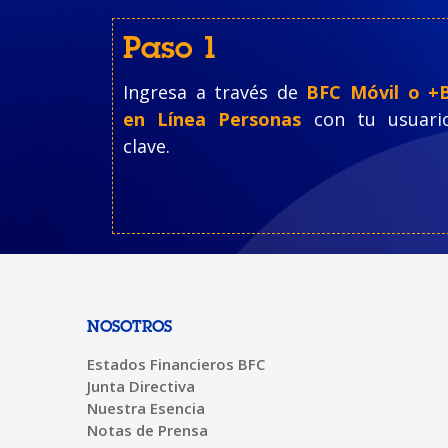
Paso 1
Ingresa a través de
BFC Móvil o +
en Línea Personas
con tu usuari
clave.
NOSOTROS
Estados Financieros BFC
Junta Directiva
Nuestra Esencia
Notas de Prensa