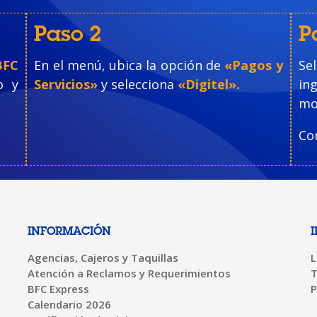
Paso 2
P
BFC
En el menú, ubica la opción de
«Pagos y
Sel
o y
Servicios»
y selecciona
«Digitel».
ing
mo
Co
INFORMACIÓN
Agencias, Cajeros y Taquillas
L
Atención a Reclamos y Requerimientos
T
BFC Express
P
Calendario 2026