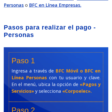
Personas
o
BFC en Línea Empresas.
Pasos para realizar el pago -
Personas
Paso 1
Ingresa a través de
BFC Móvil o BFC en
Línea Personas
con tu usuario y clave.
En el menú, ubica la opción de
«Pagos y
Servicios»
y selecciona
«Corpoelec».
Paso 2