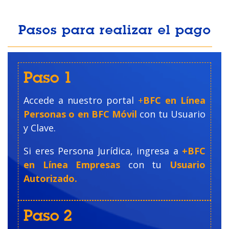
Pasos para realizar el pago
Paso 1
Accede a nuestro portal
+
BFC en Línea
Personas o en BFC Móvil
con tu Usuario
y Clave.
Si eres Persona Jurídica, ingresa a
+BFC
en Línea Empresas
con tu
Usuario
Autorizado.
Paso 2